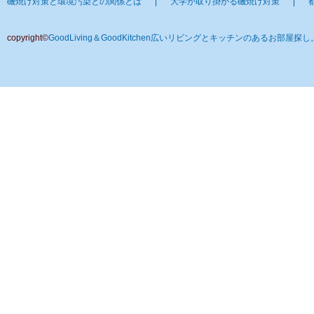
磯焼け対策と環境汚染との関係とは
大学が取り掛かる磯焼け対策
copyright©
GoodLiving＆GoodKitchen広いリビングとキッチンのあるお