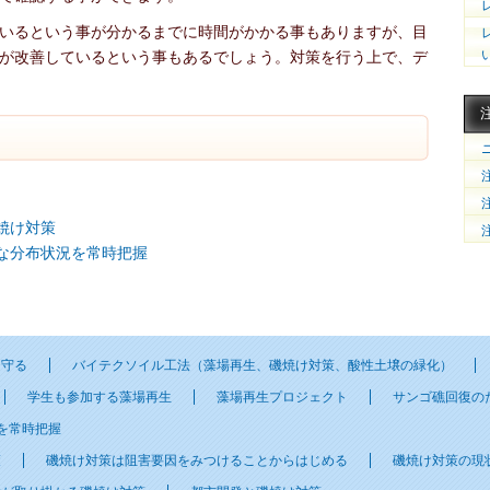
いるという事が分かるまでに時間がかかる事もありますが、目
が改善しているという事もあるでしょう。対策を行う上で、デ
焼け対策
な分布状況を常時把握
を守る
バイテクソイル工法（藻場再生、磯焼け対策、酸性土壌の緑化）
学生も参加する藻場再生
藻場再生プロジェクト
サンゴ礁回復の
を常時把握
策
磯焼け対策は阻害要因をみつけることからはじめる
磯焼け対策の現