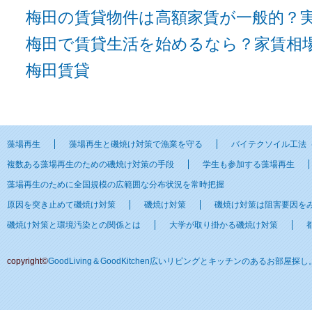
梅田の賃貸物件は高額家賃が一般的？
梅田で賃貸生活を始めるなら？家賃相
梅田賃貸
藻場再生
藻場再生と磯焼け対策で漁業を守る
バイテクソイル工法
複数ある藻場再生のための磯焼け対策の手段
学生も参加する藻場再生
藻場再生のために全国規模の広範囲な分布状況を常時把握
原因を突き止めて磯焼け対策
磯焼け対策
磯焼け対策は阻害要因を
磯焼け対策と環境汚染との関係とは
大学が取り掛かる磯焼け対策
copyright©
GoodLiving＆GoodKitchen広いリビングとキッチンのあるお