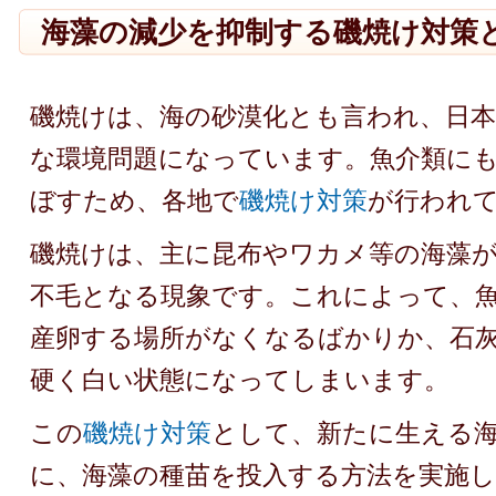
海藻の減少を抑制する磯焼け対策
磯焼けは、海の砂漠化とも言われ、日本
な環境問題になっています。魚介類に
ぼすため、各地で
磯焼け対策
が行われ
磯焼けは、主に昆布やワカメ等の海藻
不毛となる現象です。これによって、
産卵する場所がなくなるばかりか、石
硬く白い状態になってしまいます。
この
磯焼け対策
として、新たに生える
に、海藻の種苗を投入する方法を実施